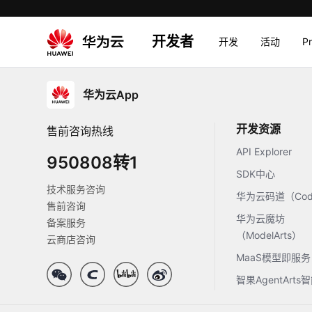
开发者
开发
活动
P
华为云App
开发资源
售前咨询热线
API Explorer
950808转1
SDK中心
技术服务咨询
华为云码道（Code
售前咨询
华为云魔坊
备案服务
（ModelArts）
云商店咨询
MaaS模型即服务
智果AgentArt