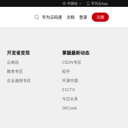
中国站
华为云App
华为云码道
文档
登录
注册
开发者变现
掌握最新动态
云商店
CSDN专区
教育专区
知乎
企业通用专区
开源中国
51CTO
今日头条
GitCode