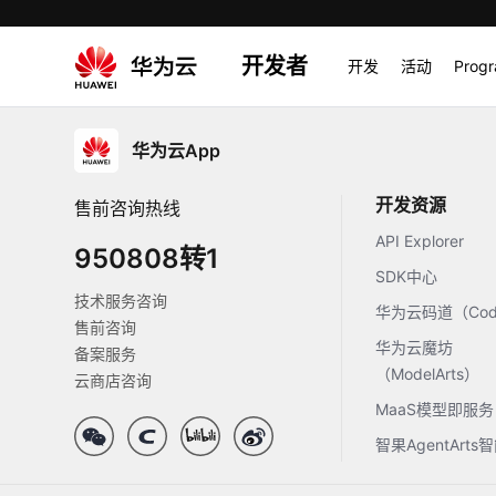
开发者
开发
活动
Prog
华为云App
开发资源
售前咨询热线
API Explorer
950808转1
SDK中心
技术服务咨询
华为云码道（Code
售前咨询
华为云魔坊
备案服务
（ModelArts）
云商店咨询
MaaS模型即服务
智果AgentArt