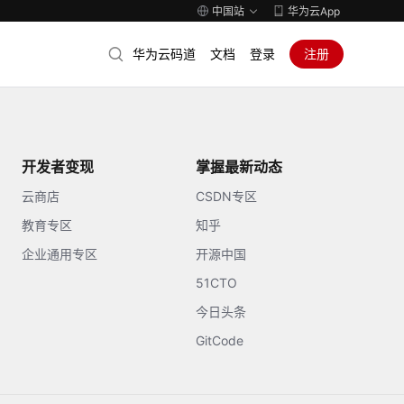
中国站
华为云App
华为云码道
文档
登录
注册
开发者变现
掌握最新动态
云商店
CSDN专区
教育专区
知乎
企业通用专区
开源中国
51CTO
今日头条
GitCode