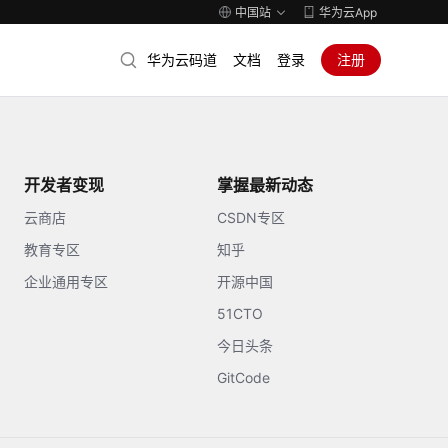
中国站
华为云App
华为云码道
文档
登录
注册
开发者变现
掌握最新动态
云商店
CSDN专区
教育专区
知乎
企业通用专区
开源中国
51CTO
今日头条
GitCode