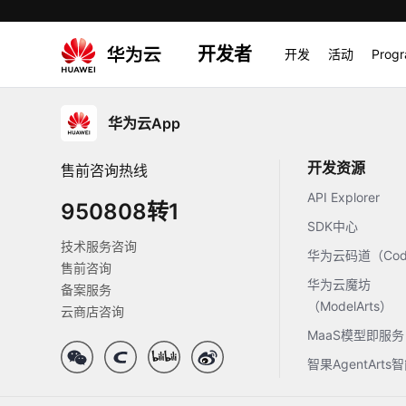
开发者
开发
活动
Prog
华为云App
开发资源
售前咨询热线
API Explorer
950808转1
SDK中心
技术服务咨询
华为云码道（Code
售前咨询
华为云魔坊
备案服务
（ModelArts）
云商店咨询
MaaS模型即服务
智果AgentArt