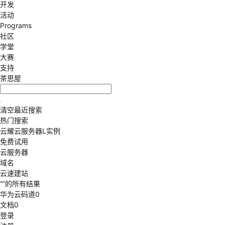
开发
活动
Programs
社区
学堂
大赛
支持
茶思屋
清空
最近搜索
热门搜索
云耀云服务器L实例
免费试用
云服务器
域名
云速建站
“
”的所有结果
华为云码道
0
文档
0
登录