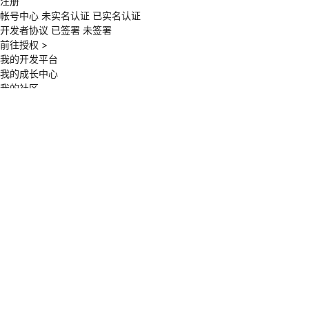
注册
帐号中心
未实名认证
已实名认证
开发者协议
已签署
未签署
前往授权
>
我的开发平台
我的成长中心
我的社区
我的Programs
我的大赛
我的活动
我的学堂
我的案例
退出登录
开发者空间
开发者空间
开发平台
精选服务
了解空间
为开发者打造的专属开发空间
开发平台
一键开发AI Agent、部署MCP，开发智能应用
实战案例