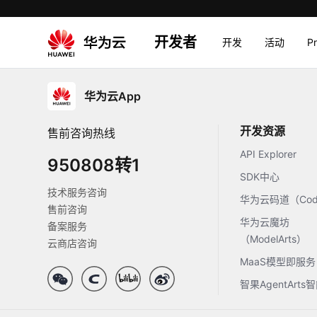
开发者
开发
活动
P
华为云App
开发资源
售前咨询热线
API Explorer
950808转1
SDK中心
技术服务咨询
华为云码道（Code
售前咨询
华为云魔坊
备案服务
（ModelArts）
云商店咨询
MaaS模型即服务
智果AgentArt