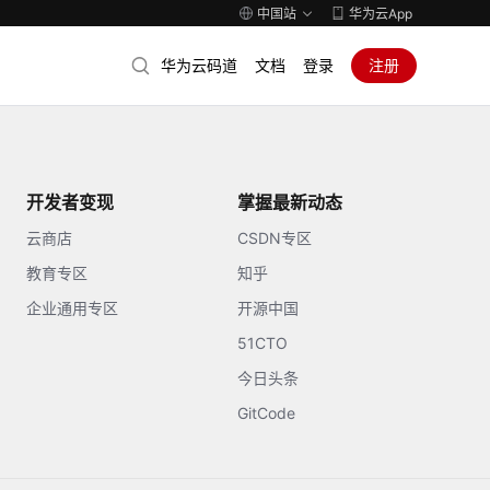
中国站
华为云App
华为云码道
文档
登录
注册
开发者变现
掌握最新动态
云商店
CSDN专区
教育专区
知乎
企业通用专区
开源中国
51CTO
今日头条
GitCode