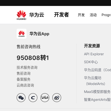
开发者
开发
活动
Prog
华为云App
开发资源
售前咨询热线
API Explorer
950808转1
SDK中心
技术服务咨询
华为云码道（Code
售前咨询
华为云魔坊
备案服务
（ModelArts）
云商店咨询
MaaS模型即服务
智果AgentArt