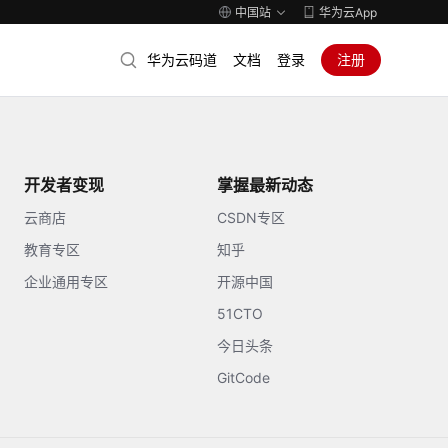
中国站
华为云App
华为云码道
文档
登录
注册
开发者变现
掌握最新动态
云商店
CSDN专区
教育专区
知乎
企业通用专区
开源中国
51CTO
今日头条
GitCode