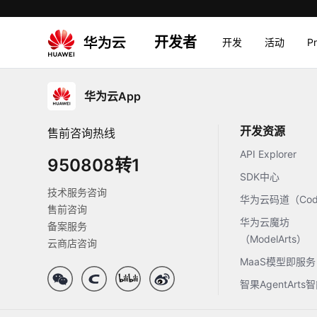
开发者
开发
活动
P
华为云App
开发资源
售前咨询热线
API Explorer
950808转1
SDK中心
技术服务咨询
华为云码道（Code
售前咨询
华为云魔坊
备案服务
（ModelArts）
云商店咨询
MaaS模型即服务
智果AgentArt