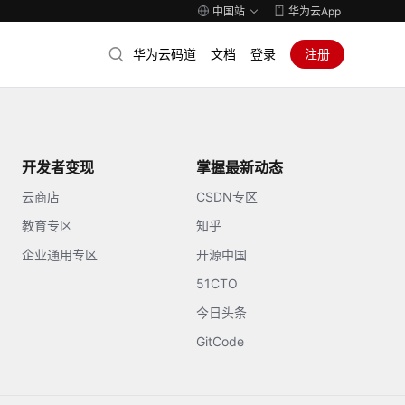
中国站
华为云App
华为云码道
文档
登录
注册
开发者变现
掌握最新动态
云商店
CSDN专区
教育专区
知乎
企业通用专区
开源中国
51CTO
今日头条
GitCode